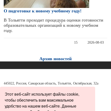
О подготовке к новому учебному году!
В Тольятти проходит процедура оценки готовности
образовательных организаций к новому учебном
году.
15
2026-08-03
Архив новостей
445022, Россия, Самарская область, Тольятти, Октябрьская, 32а
Тел./факс:
+7 (8482) 37-98-40
Этот веб-сайт использует файлы cookie,
tgl_adm@63edu.ru office@tumon.ru
чтобы обеспечить вам максимальное
удобство на нашем веб-сайте. Данные