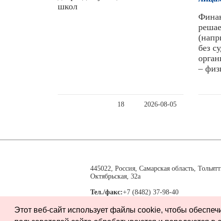
школ
Фина
реша
(напр
без с
орган
– физ
18
2026-08-05
445022, Россия, Самарская область, Тольятт
Октябрьская, 32а
Тел./факс:
+7 (8482) 37-98-40
tgl_adm@63edu.ru office@tumon.ru
Этот веб-сайт использует файлы cookie, чтобы обеспе