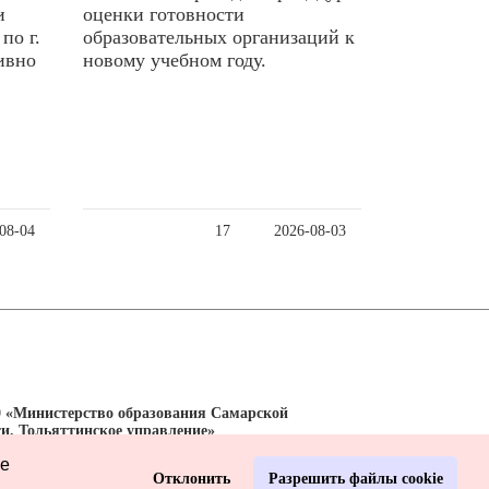
и
оценки готовности
по г.
образовательных организаций к
ивно
новому учебном году.
08-04
17
2026-08-03
0 «Министерство образования Самарской
ти. Тольяттинское управление»
ые
Отклонить
Разрешить файлы cookie