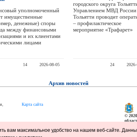
городского округа Тольятт
нсовый уполномоченный
Управлением МВД России 
ет имущественные
Тольятти проводит операт
имер, денежные) споры
– профилактическое
уда между финансовыми
мероприятие «Трафарет»
изациями и их клиентами
ическими лицами
14
2026-08-05
24
2026-
Архив новостей
и,
Карта сайта
© 202
облас
чить вам максимальное удобство на нашем веб-сайте. Данн