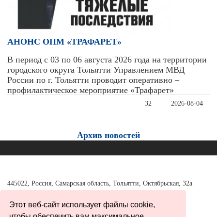
АНОНС ОПМ «ТРАФАРЕТ»
В период с 03 по 06 августа 2026 года на территории
городского округа Тольятти Управлением МВД
России по г. Тольятти проводит оперативно –
профилактическое мероприятие «Трафарет»
32
2026-08-04
Архив новостей
445022, Россия, Самарская область, Тольятти, Октябрьская, 32а
Тел./факс:
+7 (8482) 37-98-40
Этот веб-сайт использует файлы cookie,
tgl_adm@63edu.ru office@tumon.ru
чтобы обеспечить вам максимальное