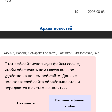
19
2026-08-03
Архив новостей
445022, Россия, Самарская область, Тольятти, Октябрьская, 32а
Тел./факс:
+7 (8482) 37-98-40
Этот веб-сайт использует файлы cookie,
tgl_adm@63edu.ru office@tumon.ru
чтобы обеспечить вам максимальное
удобство на нашем веб-сайте. Данные
пользователей сайта обрабатываются и
Карта сайта
передаются в системы аналитики.
Разрешить файлы
© 2020 «Министерство образования Самарской области.
Отклонить
cookie
Тольяттинское управление»